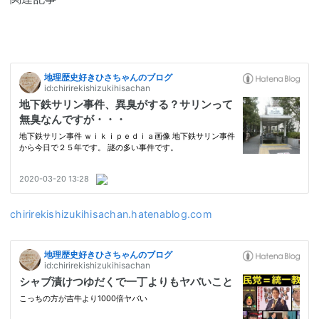
chirirekishizukihisachan.hatenablog.com