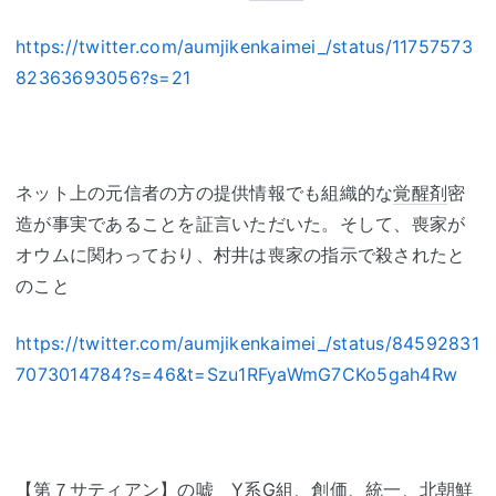
https://twitter.com/aumjikenkaimei_/status/11757573
82363693056?s=21
ネット上の元信者の方の提供情報でも組織的な
覚醒剤
密
造が事実であることを証言いただいた。そして、喪家が
オウムに関わっており、村井は喪家の指示で殺されたと
のこと
https://twitter.com/aumjikenkaimei_/status/84592831
7073014784?s=46&t=Szu1RFyaWmG7CKo5gah4Rw
【第７
サティアン
】の嘘 Y系G組、
創価
、統一、
北朝鮮