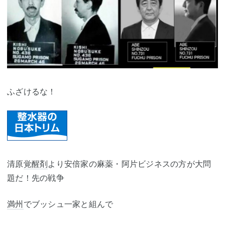
ふざけるな！
清原
覚醒剤
より安倍家の麻薬・阿片ビジネスの方が大問
題だ！先の戦争
満州
でブッシュ一家と組んで