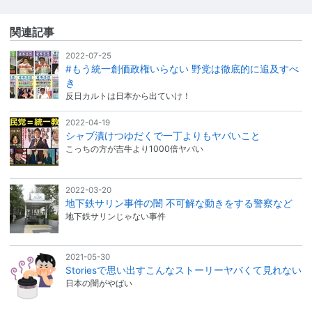
関連記事
2022-07-25
#もう統一創価政権いらない 野党は徹底的に追及すべ
き
反日カルトは日本から出ていけ！
2022-04-19
シャブ漬けつゆだくで一丁よりもヤバいこと
こっちの方が吉牛より1000倍ヤバい
2022-03-20
地下鉄サリン事件の闇 不可解な動きをする警察など
地下鉄サリンじゃない事件
2021-05-30
Storiesで思い出すこんなストーリーヤバくて見れない
日本の闇がやばい