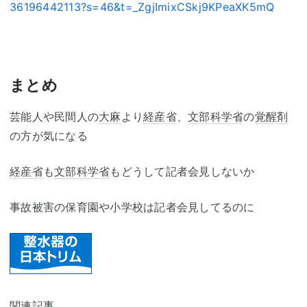
36196442113?s=46&t=_ZgjImixCSkj9KPeaXK5mQ
まとめ
芸能人や民間人の
大麻
より
経産省
、
文部科学省
の
覚醒剤
の方が気になる
経産省
も
文部科学省
もどうして記者会見しないか
事故被害の保育園や小学校は記者会見してるのに
関連記事