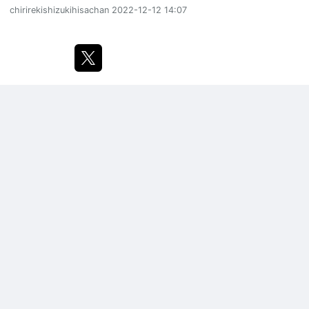
chirirekishizukihisachan
2022-12-12 14:07