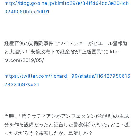
http://blog.goo.ne.jp/kimito39/e/84ffd94dc3e204cb
0249089bfee1df91
経産官僚の
覚醒剤
事件でワイドショーが
ピエール瀧
報道
と大違い！ 安倍政権下で
経産省
が“上級国民”に lite-
ra.com/2019/05/
https://twitter.com/richard__99/status/116437950616
2823169?s=21
当時､「第７
サティアン
が
アンフェタミン
(
覚醒剤
)の主成
分を作る設備だったと証言した警察幹部がいた｡どこへ逝
ったのだろう？栄転したか、
島流し
か？