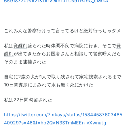
65918720?s=21&t=rVeko1JTUs9TRJ9C_cMrkA
これみんな警察行けって言ってるけど絶対行っちゃダメ
私は
覚醒剤
盛られた時体調不良で病院に行き、そこで
覚
醒剤
が出てきたからお医者さんと相談して警察呼んだら
そのまま逮捕された
自宅に2歳の犬が1人で取り残されて家宅捜索されるまで
10日間糞尿にまみれて水も無く死にかけた
私は22日間勾留された
https://twitter.com/7mkays/status/15844587603485
40929?s=46&t=ho2QVN3STmMEEn-vXwnutg