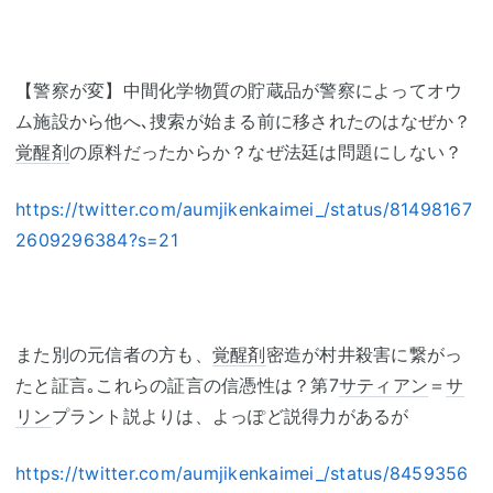
【警察が変】中間化学物質の貯蔵品が警察によってオウ
ム施設から他へ､捜索が始まる前に移されたのはなぜか？
覚醒剤
の原料だったからか？なぜ法廷は問題にしない？
https://twitter.com/aumjikenkaimei_/status/81498167
2609296384?s=21
また別の元信者の方も、
覚醒剤
密造が村井殺害に繋がっ
たと証言｡これらの証言の信憑性は？第7
サティアン
＝
サ
リン
プラント説よりは、よっぽど説得力があるが
https://twitter.com/aumjikenkaimei_/status/8459356